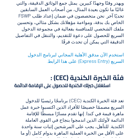
ويهدر وقتًا وجهدًا كبيرين. يمثل جمع الوثائق الدقيقة، والتي
غالبًا ما تكون بعيدة المنال، من أصحاب العمل السابقين
تحديًا آخر. نحن متخصصون في ضمان إعداد طلب FSWP
الخاص بك بدقة، ومواءمة مؤهلاتك بشكل مثالي، وتحسين
ملفك الشخصي للمنافسة بفعالية في مجموعة الدخول
السريع للحصول على دعوة للتقديم، والتنقل في التفاصيل
الدقيقة التي يمكن أن تحدث فرقًا.
استخدم الآن مدقق الأهلية المجاني لبرنامج الدخول
السريع (Express Entry) على هذا الرابط.
فئة الخبرة الكندية (CEC) :
استغلال خبرتك الكندية للحصول على الإقامة الدائمة
تعد فئة الخبرة الكندية (CEC) برنامجًا رئيسيًا للدخول
السريع مصممًا خصيصًا للأفراد الذين اكتسبوا خبرة عمل
ماهرة قيمة في كندا. إنها تقدم مسارًا مبسطًا للإقامة
الدائمة لأولئك الذين اندمجوا بنجاح في القوى العاملة
الكندية. للتأهل، يجب على المرشحين إثبات سنة واحدة
على الأقل من الخبرة العملية الماهرة بدوام كامل (أو ما