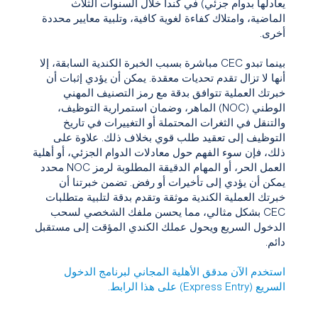
يعادلها بدوام جزئي) في كندا خلال السنوات الثلاث
الماضية، وامتلاك كفاءة لغوية كافية، وتلبية معايير محددة
أخرى.
بينما تبدو CEC مباشرة بسبب الخبرة الكندية السابقة، إلا
أنها لا تزال تقدم تحديات معقدة. يمكن أن يؤدي إثبات أن
خبرتك العملية تتوافق بدقة مع رمز التصنيف المهني
الوطني (NOC) الماهر، وضمان استمرارية التوظيف،
والتنقل في الثغرات المحتملة أو التغييرات في تاريخ
التوظيف إلى تعقيد طلب قوي بخلاف ذلك. علاوة على
ذلك، فإن سوء الفهم حول معادلات الدوام الجزئي، أو أهلية
العمل الحر، أو المهام الدقيقة المطلوبة لرمز NOC محدد
يمكن أن يؤدي إلى تأخيرات أو رفض. تضمن خبرتنا أن
خبرتك العملية الكندية موثقة وتقدم بدقة لتلبية متطلبات
CEC بشكل مثالي، مما يحسن ملفك الشخصي لسحب
الدخول السريع ويحول عملك الكندي المؤقت إلى مستقبل
دائم.
استخدم الآن مدقق الأهلية المجاني لبرنامج الدخول
السريع (Express Entry) على هذا الرابط.