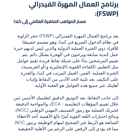
برنامج العمال المهرة الفيدرالي
(FSWP):
مسار المواهب الماهرة العالمي إلى كندا
يعد برنامج العمال المهرة الفيدرالي (FSWP) حجر الزاوية
في نظام الدخول السريع في كندا، وهو مصمم خصيصًا
للأفراد ذوي الخبرة العملية الدولية والذين ليس لديهم خبرة
عمل كندية سابقة ويرغبون في الهجرة بشكل دائم. يتم
تقييم المرشحين بناءً على شبكة نقاط فريدة تقيم عوامل
مثل التعليم، الكفاءة اللغوية (الإنجليزية و/أو الفرنسية)،
الخبرة العملية، العمر، العمل المرتب في كندا، والقدرة
على التكيف. يعد تلبية الحد الأدنى من النقاط وإثبات
أهليتك عبر جميع هذه العوامل هو العقبة الأولية.
إلى جانب النقاط، يعد التوثيق الدقيق لتعليمك الأجنبي (من
خلال تقييم المؤهلات التعليمية - ECA)، والمواءمة الدقيقة
لخبرتك العملية مع رموز التصنيف المهني الوطني (NOC)،
ونتائج اختبارات اللغة القوية أمرًا بالغ الأهمية. أحد الأخطاء
الشائعة هو الربط غير الصحيح لمهام الوظيفة برموز NOC،
مما قد يؤدي إلى الرفض على الرغم من الأهلية الحقيقية